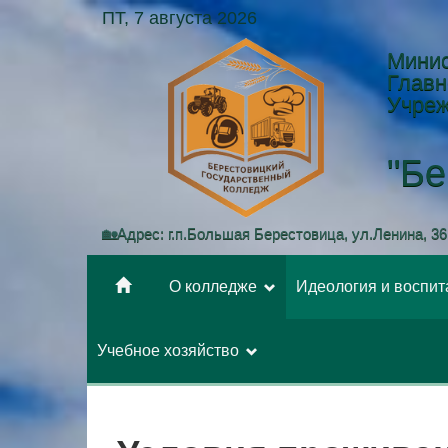
ПТ, 7 августа 2026
Минис
Главн
Учреж
"Бе
🏡Адрес: г.п.Большая Берестовица, ул.Ленина, 36;
О колледже
Идеология и воспи
Учебное хозяйство