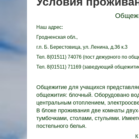
Условия прожива
Общежи
Наш адрес:
Гродненская обл.,
г.п. Б. Берестовица, ул. Ленина, д.36 к.3
Тел. 8(01511) 74076 (пост дежурного по об
Тел. 8(01511) 71169 (заведующий общежити
Общежитие для учащихся представляет
общежития: блочный. Оборудовано во
центральным отоплением, электроосвещ
В блоке проживания две комнаты двух
тумбочками, столами, стульями. Имее
постельного белья.
К