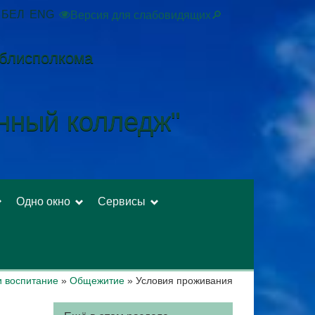
БЕЛ
ENG
Версия для слабовидящих🔎
облисполкома
енный колледж"
Одно окно
Сервисы
и воспитание
»
Общежитие
»
Условия проживания