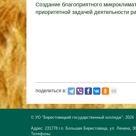
Создание благоприятного микроклима
приоритетной задачей деятельности р
поделиться в:
© УО "Берестовицкий государственный колледж", 2026
Адрес: 231778 г.п. Большая Берестовица, ул. Ленина, 3
Телефоны: