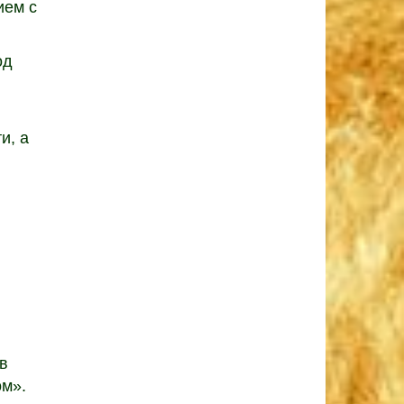
ием с
од
и, а
в
ом».