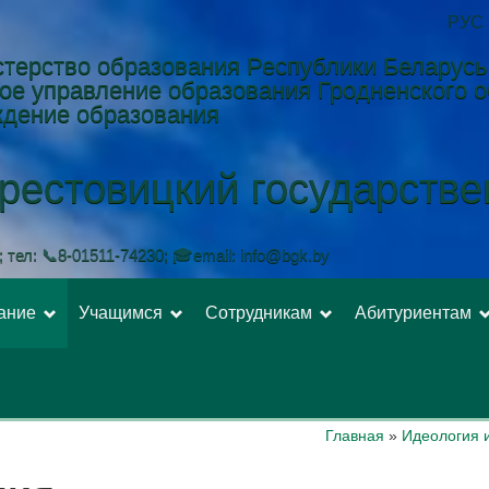
РУС
терство образования Республики Беларусь
ое управление образования Гродненского 
дение образования
рестовицкий государств
 тел: 📞8-01511-74230; 🎓email: info@bgk.by
тание
Учащимся
Сотрудникам
Абитуриентам
Главная
»
Идеология 