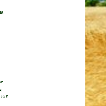
на,
ия.
я
за и
,