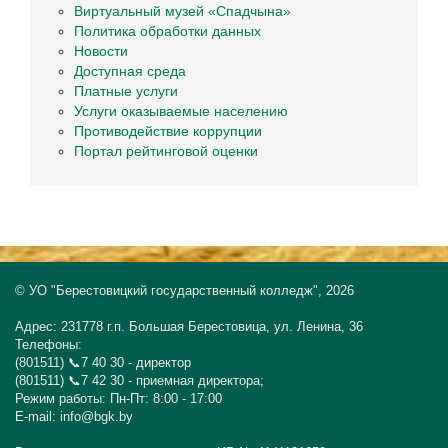
Виртуальный музей «Спадчына»
Политика обработки данных
Новости
Доступная среда
Платные услуги
Услуги оказываемые населению
Противодействие коррупции
Портал рейтинговой оценки
© УО "Берестовицкий государственный колледж", 2026
Адрес: 231778 г.п. Большая Берестовица, ул. Ленина, 36
Телефоны:
(801511) 📞7 40 30 - директор
(801511) 📞7 42 30 - приемная директора;
Режим работы: Пн-Пт: 8:00 - 17:00
E-mail: info@bgk.by