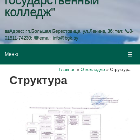
колледж"
🏡Адрес: г.п.Большая Берестовица, ул.Ленина, 36; тел: 📞8-
01511-74230; 🎓email: info@bgk.by
Меню
Главная
»
О колледже
»
Структура
Структура