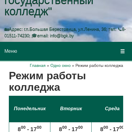
колледж"
🏡Адрес: г.п.Большая Берестовица, ул.Ленина, 36; тел: 📞8-
01511-74230; 🎓email: info@bgk.by
Меню
Главная
»
Одно окно
»
Режим работы колледжа
Режим работы
колледжа
Понедельник
Вторник
Среда
00
00
00
00
00
00
8
- 17
8
- 17
8
- 17