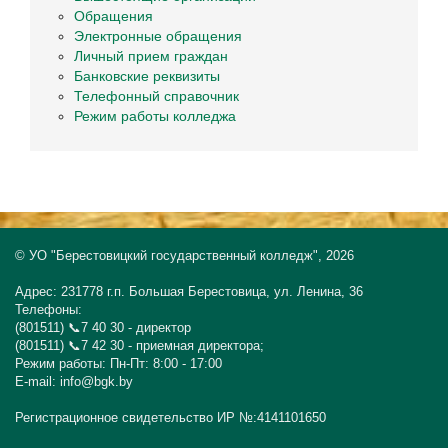
Обращения
Электронные обращения
Личный прием граждан
Банковские реквизиты
Телефонный справочник
Режим работы колледжа
© УО "Берестовицкий государственный колледж", 2026
Адрес: 231778 г.п. Большая Берестовица, ул. Ленина, 36
Телефоны:
(801511) 📞7 40 30 - директор
(801511) 📞7 42 30 - приемная директора;
Режим работы: Пн-Пт: 8:00 - 17:00
E-mail: info@bgk.by
Регистрационное свидетельство ИР №:4141101650