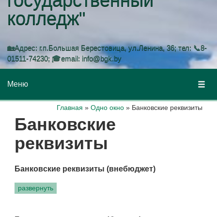
колледж"
🏡Адрес: г.п.Большая Берестовица, ул.Ленина, 36; тел: 📞8-
01511-74230; 🎓email: info@bgk.by
Меню
Главная
»
Одно окно
»
Банковские реквизиты
Банковские
реквизиты
Банковские реквизиты (внебюджет)
развернуть